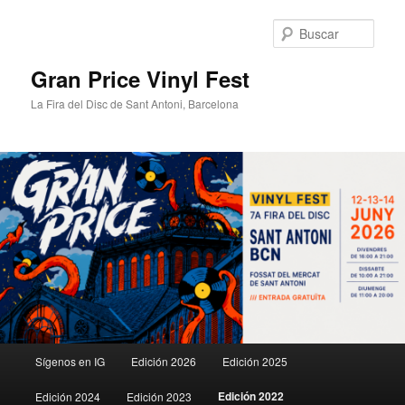
Ir
al
Busc
contenido
principal
Gran Price Vinyl Fest
La Fira del Disc de Sant Antoni, Barcelona
Menú
Sígenos en IG
Edición 2026
Edición 2025
principal
Edición 2022
Edición 2024
Edición 2023